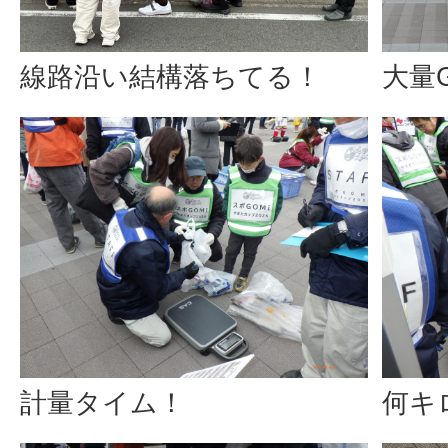
線路沿い結構落ちてる！
大量
計量タイム！
何キ