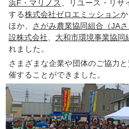
浜F・マリノス
、リユース・リサ
する
株式会社ゼロエミッション
か
ほか、
さがみ農業協同組合（JA
設株式会社
、
大和市環境事業協同
れました。
さまざまな企業や団体のご協力と
催することができました。