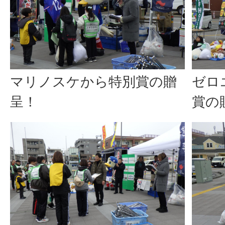
マリノスケから特別賞の贈
ゼロ
呈！
賞の