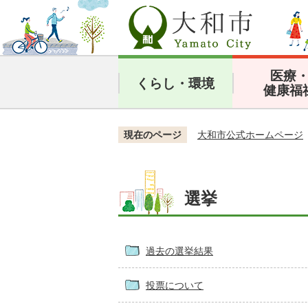
医療
くらし・環境
健康福
現在のページ
大和市公式ホームページ
選挙
過去の選挙結果
投票について