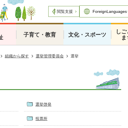
閲覧支援
・
しご
子育て・教育
文化・スポーツ
祉
ま
組織から探す
選挙管理委員会
選挙
選挙啓発
投票所