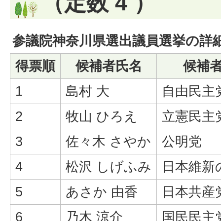
（定数 4 ）
参議院神奈川県選出議員選挙の詳
得票順
候補者氏名
候補
1
島村 大
自由民主
2
牧山 ひろえ
立憲民主
3
佐々木 さやか
公明党
4
松沢 しげふみ
日本維新
5
あさか 由香
日本共産
6
乃木 涼介
国民民主