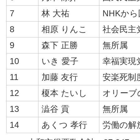
7
林 大祐
NHKか
8
相原 りんこ
社会民主
9
森下 正勝
無所属
10
いき 愛子
幸福実現
11
加藤 友行
安楽死制
12
榎本 たいし
オリーブ
13
澁谷 貢
無所属
14
あくつ 孝行
労働の解