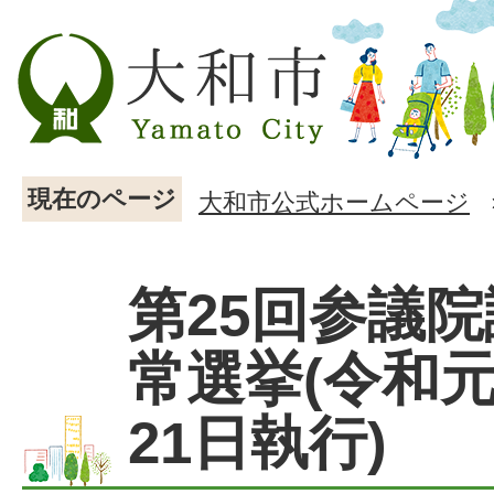
現在のページ
大和市公式ホームページ
第25回参議
常選挙(令和元
21日執行)