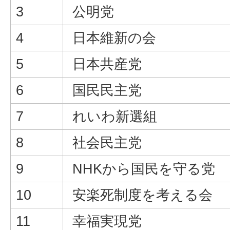
3
公明党
4
日本維新の会
5
日本共産党
6
国民民主党
7
れいわ新選組
8
社会民主党
9
NHKから国民を守る党
10
安楽死制度を考える会
11
幸福実現党