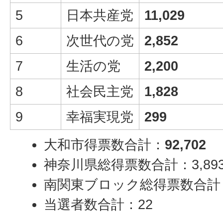
5
日本共産党
11,029
6
次世代の党
2,852
7
生活の党
2,200
8
社会民主党
1,828
9
幸福実現党
299
大和市得票数合計：
92,702
神奈川県総得票数合計：3,893,
南関東ブロック総得票数合計：6,
当選者数合計：22