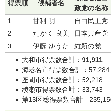
得票順
候補者名
政党の名称
1
甘利 明
自由民主党
2
たかく 良美
日本共産党
3
伊藤 ゆうた
維新の党
大和市得票数合計：
91,911
海老名市得票数合計：57,284
座間市得票数合計：52,218
綾瀬市得票数合計：33,743
第13区総得票数合計：235,15