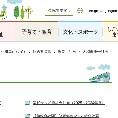
閲覧支援
・
しご
子育て・教育
文化・スポーツ
祉
ま
組織から探す
総合政策課
政策・計画
大和市総合計画
て
第10次大和市総合計画（2025～2034年度）
【前総合計画】健康都市やまと総合計画