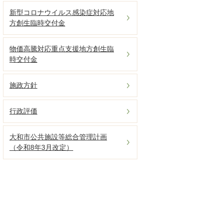
新型コロナウイルス感染症対応地
方創生臨時交付金
物価高騰対応重点支援地方創生臨
時交付金
施政方針
行政評価
大和市公共施設等総合管理計画
（令和8年3月改定）