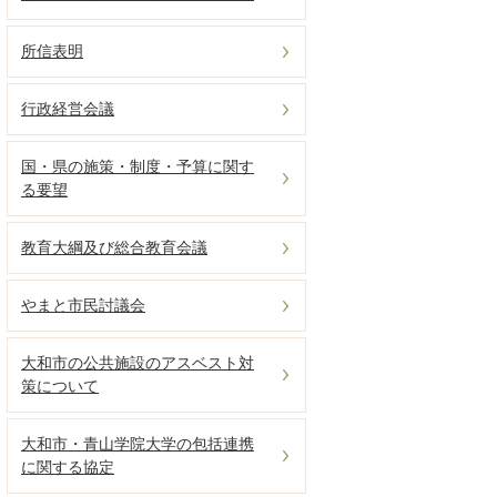
所信表明
行政経営会議
国・県の施策・制度・予算に関す
る要望
教育大綱及び総合教育会議
やまと市民討議会
大和市の公共施設のアスベスト対
策について
大和市・青山学院大学の包括連携
に関する協定