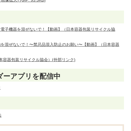
) (GIF: 93.5KB)
む電子機器を混ぜないで！【動画】（日本容器包装リサイクル協
物を混ぜないで！〜禁忌品混入防止のお願い〜【動画】（日本容器
本容器包装リサイクル協会）(外部リンク)
ダーアプリを配信中
中
法