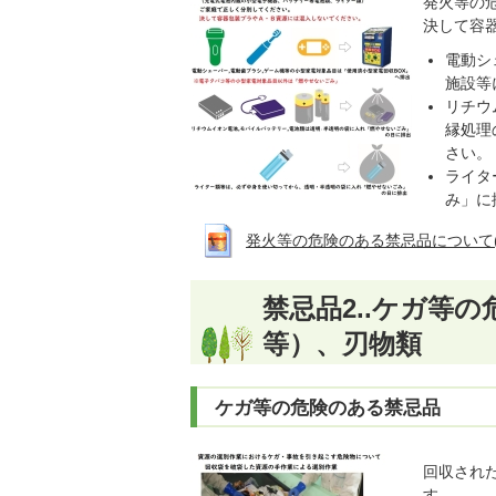
発火等の
決して容
電動シ
施設等
リチウ
縁処理
さい。
ライタ
み」に
発火等の危険のある禁忌品について(画像拡大
禁忌品2..ケガ等
等）、刃物類
ケガ等の危険のある禁忌品
回収され
す。