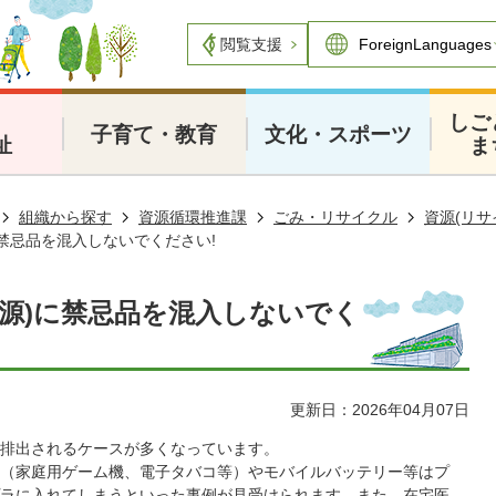
閲覧支援
・
しご
子育て・教育
文化・スポーツ
祉
ま
組織から探す
資源循環推進課
ごみ・リサイクル
資源(リサ
に禁忌品を混入しないでください!
資源)に禁忌品を混入しないでく
更新日：2026年04月07日
排出されるケースが多くなっています。
（家庭用ゲーム機、電子タバコ等）やモバイルバッテリー等はプ
ラに入れてしまうといった事例が見受けられます。また、在宅医