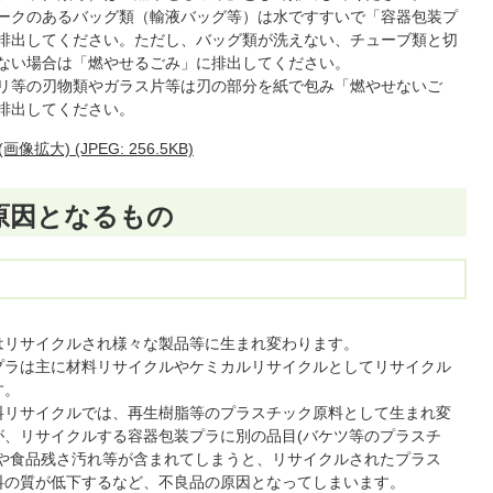
ークのあるバッグ類（輸液バッグ等）は水ですすいで「容器包装プ
排出してください。ただし、バッグ類が洗えない、チューブ類と切
ない場合は「燃やせるごみ」に排出してください。
リ等の刃物類やガラス片等は刃の部分を紙で包み「燃やせないご
排出してください。
) (JPEG: 256.5KB)
の原因となるもの
はリサイクルされ様々な製品等に生まれ変わります。
プラは主に材料リサイクルやケミカルリサイクルとしてリサイクル
す。
料リサイクルでは、再生樹脂等のプラスチック原料として生まれ変
が、リサイクルする容器包装プラに別の品目(バケツ等のプラスチ
)や食品残さ汚れ等が含まれてしまうと、リサイクルされたプラス
料の質が低下するなど、不良品の原因となってしまいます。