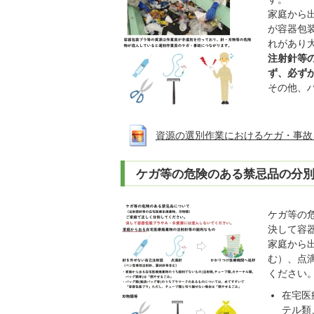
家庭から
が容器包
れがあり
注射針等
ず、必ず
その他、
資源の選別作業におけるケガ・事故を引き
ケガ等の危険のある禁忌品の分
ケガ等の
決して容
家庭から
む）、点
ください
在宅医
テル類