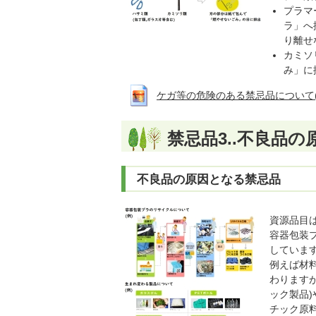
プラマ
ラ」へ
り離せ
カミソ
み」に
ケガ等の危険のある禁忌品について(画像拡大
禁忌品3..不良品
不良品の原因となる禁忌品
資源品目
容器包装
していま
例えば材
わります
ック製品
チック原