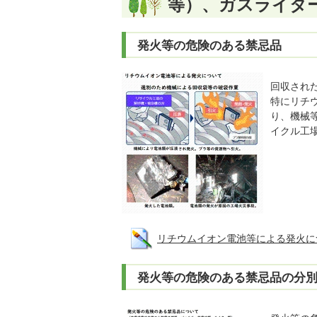
等）、ガスライタ
発火等の危険のある禁忌品
回収され
特にリチ
り、機械
イクル工
リチウムイオン電池等による発火について(
発火等の危険のある禁忌品の分