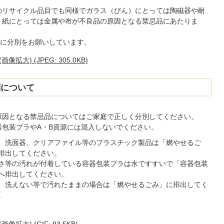
のリサイクル品目でも同様でガラス（びん）にとっては陶磁器や耐
。紙にとっては金属や布が不良品の原因となる禁忌品にあたりま
に分別をお願いしています。
) (JPEG: 305.0KB)
別について
原因となる禁忌品についてはご家庭で正しく分別してください。
器包装プラやA・B資源には混入しないでください。
、洗面器、クリアファイル等のプラスチック製品は「燃やせるご
排出してください。
さ等の汚れが付着している容器包装プラは水ですすいで「容器包装
へ排出してください。
、洗えない等で汚れたままの場合は「燃やせるごみ」に排出してく
。