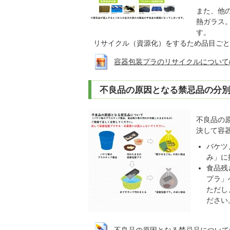
また、他
熱ガラス
す。
リサイクル（資源化）をするため品目ごと
容器包装プラのリサイクルについて(画像拡大
不良品の原因となる禁忌品の分
不良品の
決して容
バケツ
み」に
食品残
プラ」
ただし
ださい