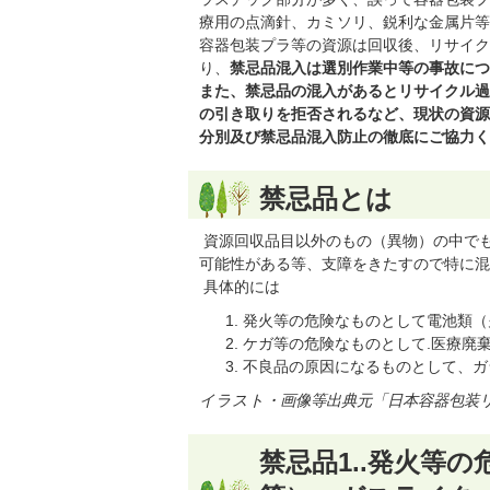
療用の点滴針、カミソリ、鋭利な金属片等
容器包装プラ等の資源は回収後、リサイク
り、
禁忌品混入は選別作業中等の事故につ
また、禁忌品の混入があるとリサイクル過
の引き取りを拒否されるなど、現状の資源
分別及び禁忌品混入防止の徹底にご協力く
禁忌品とは
資源回収品目以外のもの（異物）の中で
可能性がある等、支障をきたすので特に混
具体的には
発火等の危険なものとして電池類（
ケガ等の危険なものとして.医療廃
不良品の原因になるものとして、ガ
イラスト・画像等出典元「日本容器包装
禁忌品1..発火等