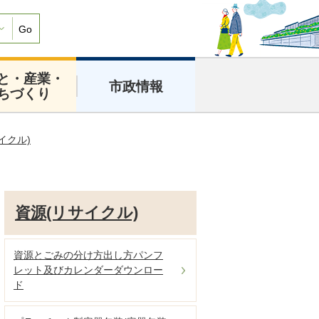
Go
と・産業・
市政情報
ちづくり
イクル)
資源(リサイクル)
資源とごみの分け方出し方パンフ
レット及びカレンダーダウンロー
ド