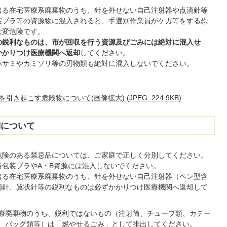
出る在宅医療系廃棄物のうち、針を外せない自己注射器や点滴針等
装プラ等の資源物に混入されると、手選別作業員がケガ等をする恐
大変危険です。
の鋭利なものは、市が回収を行う資源及びごみには絶対に混入せ
かかりつけ医療機関へ返却
してください。
ハサミやカミソリ等の刃物類も絶対に混入しないでください。
起こす危険物について(画像拡大) (JPEG: 224.9KB)
別について
危険のある禁忌品については、ご家庭で正しく分別してください。
器包装プラやA・B資源には混入しないでください。
出る在宅医療系廃棄物のうち、針を外せない自己注射器（ペン型含
滴針、翼状針等の鋭利なものは必ずかかりつけ医療機関へ返却して
。
療廃棄物のうち、鋭利ではないもの（注射筒、チューブ類、カテー
、バッグ類等）は「燃やせるごみ」として排出してください。