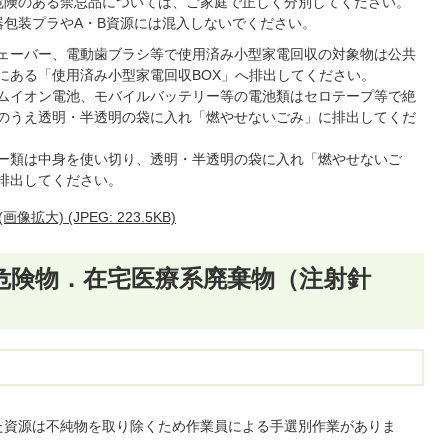
危険のある禁忌品については、ご家庭で正しく分別してください。
器包装プラやA・B資源には混入しないでください。
ェーバー、電動歯ブラシ等で使用済み小型家電回収の対象物は公共
にある「使用済み小型家電回収BOX」へ排出してください。
ムイオン電池、モバイルバッテリー等の電池類はセロテープ等で絶
のうえ透明・半透明の袋に入れ「燃やせないごみ」に排出してくだ
ー類は中身を使い切り、透明・半透明の袋に入れ「燃やせないご
排出してください。
) (JPEG: 223.5KB)
の危険物．在宅医療系廃棄物（注射針
た資源は不純物を取り除くため作業員による手選別作業がありま