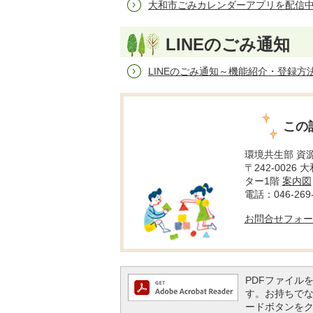
大和市ごみカレンダーアプリを配信
LINEのごみ通知
LINEのごみ通知～機能紹介・登録方
この
環境共生部 資
〒242-0026
ター1階
案内図
電話：046-269-
お問合せフォー
PDFファイルを閲
す。お持ちでない方
ードボタンを