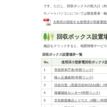
です。ただし、回収ボックスの投入口（約
※ノートパソコンについては製造業者・輸
大和市が回収する使用済小型家電指定品目 
回収ボックス設置
施設をクリックすると、地図情報サービス
回収ボックス設置場所一覧
No.
使用済小型家電回収ボックス
1
市役所本庁舎(外部リンク)
2
桜ヶ丘連絡所(外部リンク)
3
渋谷分室（高座渋谷IKOZA1階）(
4
保健福祉センター(外部リンク)
5
文化創造拠点シリウス（4階）(外部