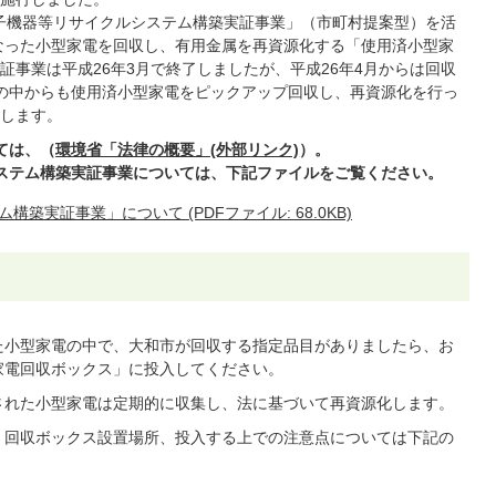
子機器等リサイクルシステム構築実証事業」（市町村提案型）を活
となった小型家電を回収し、有用金属を再資源化する「使用済小型家
事業は平成26年3月で終了しましたが、平成26年4月からは回収
の中からも使用済小型家電をピックアップ回収し、再資源化を行っ
します。
ては、（
環境省「法律の概要」(外部リンク)
）。
システム構築実証事業については、下記ファイルをご覧ください。
実証事業」について (PDFファイル: 68.0KB)
た小型家電の中で、大和市が回収する指定品目がありましたら、お
家電回収ボックス」に投入してください。
された小型家電は定期的に収集し、法に基づいて再資源化します。
、回収ボックス設置場所、投入する上での注意点については下記の