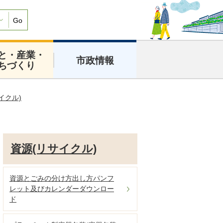
Go
と・産業・
市政情報
ちづくり
イクル)
資源(リサイクル)
資源とごみの分け方出し方パンフ
レット及びカレンダーダウンロー
ド