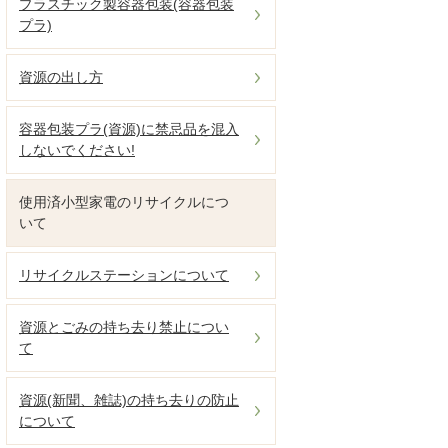
プラスチック製容器包装(容器包装
プラ)
資源の出し方
容器包装プラ(資源)に禁忌品を混入
しないでください!
使用済小型家電のリサイクルにつ
いて
リサイクルステーションについて
資源とごみの持ち去り禁止につい
て
資源(新聞、雑誌)の持ち去りの防止
について