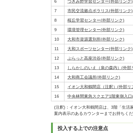
6
つきみ野学習センター(外部リンク)
7
市民交流拠点ポラリス(外部リンク)
8
桜丘学習センター(外部リンク)
9
環境管理センター(外部リンク)
10
大和市資源選別所(外部リンク)
11
大和スポーツセンター(外部リンク)
12
ぷらっと高座渋谷(外部リンク)
13
しらかしのいえ（泉の森内）(外部
14
大和商工会議所(外部リンク)
15
イオン大和鶴間店（注釈）(外部リ
16
中央林間東急スクエア1階東側入口(
(注釈)：イオン大和鶴間店は、3階「生
案内表示のあるカウンターまでお持ちくだ
投入する上での注意点