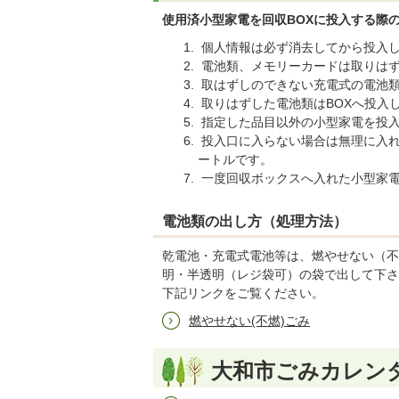
使用済小型家電を回収BOXに投入する際
個人情報は必ず消去してから投入
電池類、メモリーカードは取りは
取はずしのできない充電式の電池類
取りはずした電池類はBOXへ投入
指定した品目以外の小型家電を投
投入口に入らない場合は無理に入れ
ートルです。
一度回収ボックスへ入れた小型家
電池類の出し方（処理方法）
乾電池・充電式電池等は、燃やせない（不
明・半透明（レジ袋可）の袋で出して下さ
下記リンクをご覧ください。
燃やせない(不燃)ごみ
大和市ごみカレン