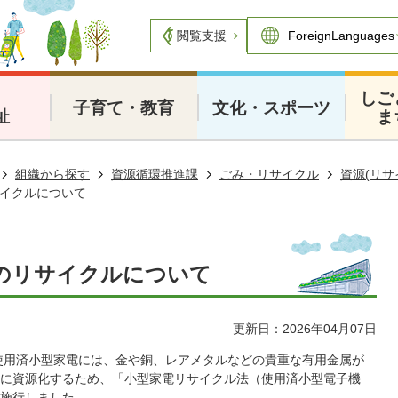
閲覧支援
・
しご
子育て・教育
文化・スポーツ
祉
ま
組織から探す
資源循環推進課
ごみ・リサイクル
資源(リサ
イクルについて
のリサイクルについて
更新日：2026年04月07日
使用済小型家電には、金や銅、レアメタルなどの貴重な有用金属が
に資源化するため、「小型家電リサイクル法（使用済小型電子機
施行しました。