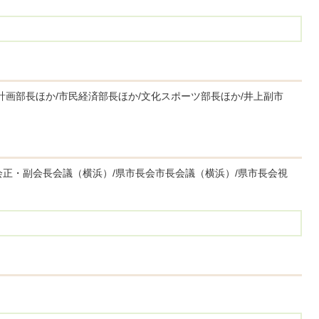
計画部長ほか/市民経済部長ほか/文化スポーツ部長ほか/井上副市
会正・副会長会議（横浜）/県市長会市長会議（横浜）/県市長会視