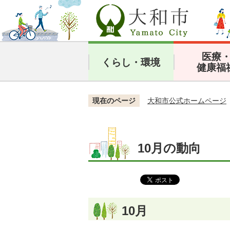
医療
くらし・環境
健康福
現在のページ
大和市公式ホームページ
10月の動向
10月