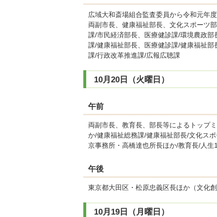
広域大和斎場組合監査委員から令和元年度
両副市長、健康福祉部長、文化スポーツ部
課/市民経済部長、医療健診課/環境農政部
課/健康福祉部長、医療健診課/健康福祉部
課/行政改革推進課/広報広聴課
10月20日（火曜日）
午前
両副市長、教育長、部長等によるトップミ
か/健康福祉総務課/健康福祉部長/文化ス
京事務所・高橋達也所長ほか/教育長/人生1
午後
東京都大田区・松原忠義区長ほか（文化創
10月19日（月曜日）