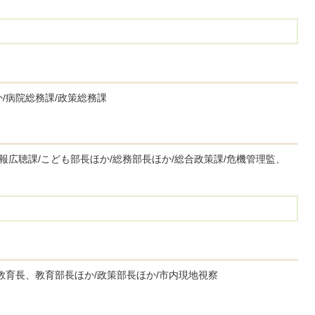
/病院総務課/政策総務課
広報広聴課/こども部長ほか/総務部長ほか/総合政策課/危機管理監、
教育長、教育部長ほか/政策部長ほか/市内現地視察