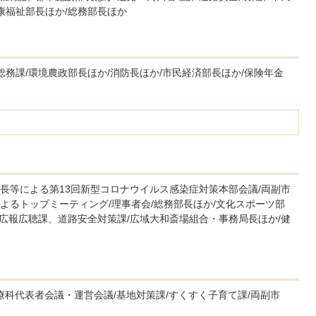
康福祉部長ほか/総務部長ほか
総務課/環境農政部長ほか/消防長ほか/市民経済部長ほか/保険年金
長等による第13回新型コロナウイルス感染症対策本部会議/両副市
よるトップミーティング/理事者会/総務部長ほか/文化スポーツ部
/広報広聴課、道路安全対策課/広域大和斎場組合・事務局長ほか/健
診療科代表者会議・運営会議/基地対策課/すくすく子育て課/両副市