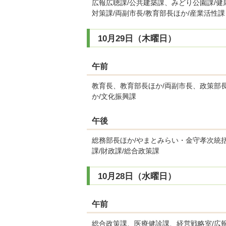
広報広聴課/公共建築課、みどり公園課/健
対策課/両副市長/教育部長ほか/産業活性課
10月29日（木曜日）
午前
教育長、教育部長ほか/両副市長、政策部
か/文化振興課
午後
総務部長ほか/やまとみらい・金守孝次統
課/財政課/総合政策課
10月28日（水曜日）
午前
総合政策課、医療健診課、経営戦略室/広報