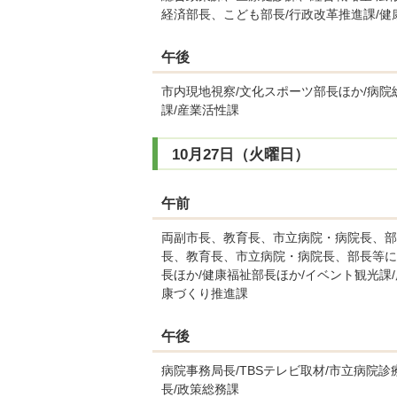
経済部長、こども部長/行政改革推進課/健
午後
市内現地視察/文化スポーツ部長ほか/病院
課/産業活性課
10月27日（火曜日）
午前
両副市長、教育長、市立病院・病院長、部
長、教育長、市立病院・病院長、部長等に
長ほか/健康福祉部長ほか/イベント観光課
康づくり推進課
午後
病院事務局長/TBSテレビ取材/市立病院
長/政策総務課