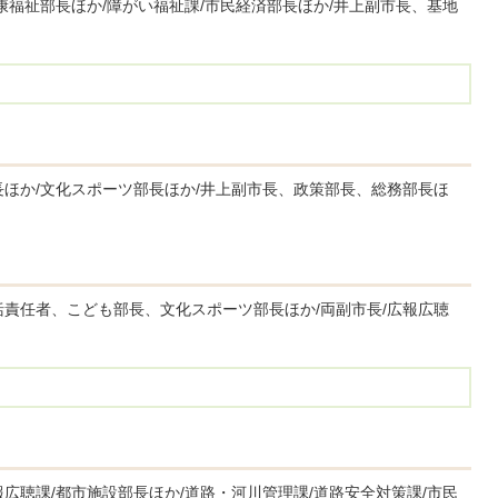
康福祉部長ほか/障がい福祉課/市民経済部長ほか/井上副市長、基地
長ほか/文化スポーツ部長ほか/井上副市長、政策部長、総務部長ほ
括責任者、こども部長、文化スポーツ部長ほか/両副市長/広報広聴
広聴課/都市施設部長ほか/道路・河川管理課/道路安全対策課/市民