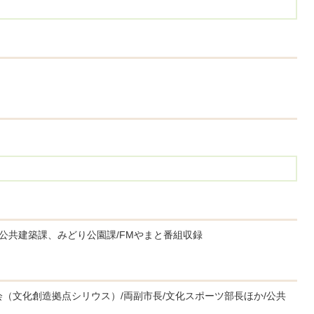
/公共建築課、みどり公園課/FMやまと番組収録
（文化創造拠点シリウス）/両副市長/文化スポーツ部長ほか/公共