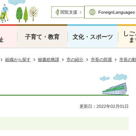
閲覧支援
・
しご
子育て・教育
文化・スポーツ
祉
ま
組織から探す
秘書総務課
市の紹介
市長の部屋
市長の
更新日：2022年02月01日