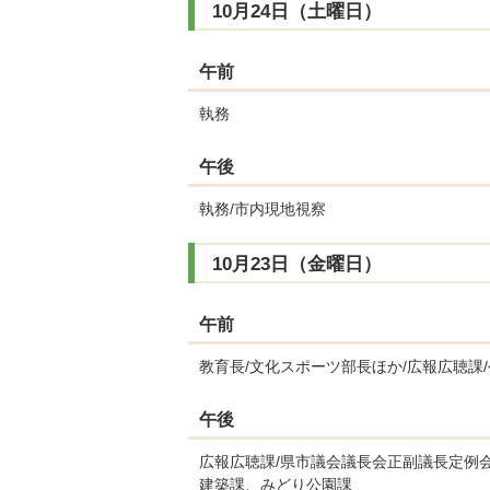
10月24日（土曜日）
午前
執務
午後
執務/市内現地視察
10月23日（金曜日）
午前
教育長/文化スポーツ部長ほか/広報広聴課
午後
広報広聴課/県市議会議長会正副議長定例会
建築課、みどり公園課