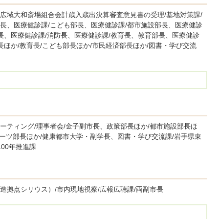
広域大和斎場組合会計歳入歳出決算審査意見書の受理/基地対策課/
長、医療健診課/こども部長、医療健診課/都市施設部長、医療健診
長、医療健診課/消防長、医療健診課/教育長、教育部長、医療健診
長ほか/教育長/こども部長ほか/市民経済部長ほか/図書・学び交流
ーティング/理事者会/金子副市長、政策部長ほか/都市施設部長ほ
ポーツ部長ほか/健康都市大学・副学長、図書・学び交流課/岩手県東
00年推進課
造拠点シリウス）/市内現地視察/広報広聴課/両副市長