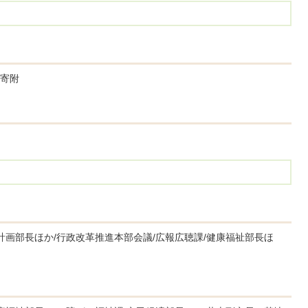
寄附
計画部長ほか/行政改革推進本部会議/広報広聴課/健康福祉部長ほ