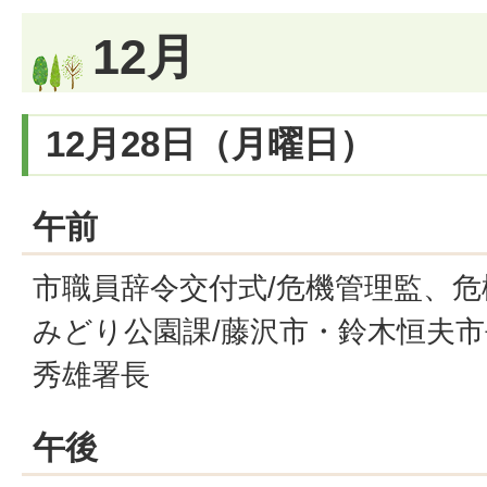
12月
12月28日（月曜日）
午前
市職員辞令交付式/危機管理監、危
みどり公園課/藤沢市・鈴木恒夫市
秀雄署長
午後