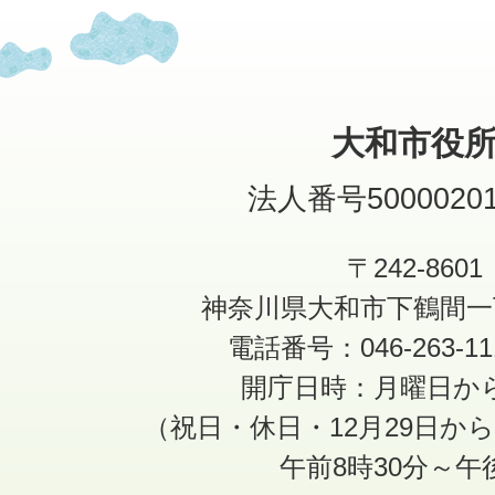
大和市役
法人番号50000201
〒242-8601
神奈川県大和市下鶴間一
電話番号：046-263-1
開庁日時：月曜日か
（祝日・休日・12月29日か
午前8時30分～午