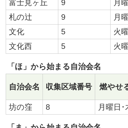
富士見ヶ丘
9
月曜
札の辻
9
月曜
文化
5
火曜
文化西
5
火曜
「ほ」から始まる自治会名
自治会名
収集区域番号
燃やせ
坊の窪
8
月曜日･
「ま」から始まる自治会名