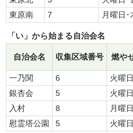
東原南
7
月曜日･
「い」から始まる自治会名
自治会名
収集区域番号
燃や
一乃関
6
火曜日
銀杏会
5
火曜日
入村
8
月曜日
慰霊塔公園
5
火曜日