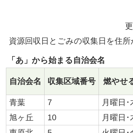
更
資源回収日とごみの収集日を住所
「あ」から始まる自治会名
自治会名
収集区域番号
燃やせ
青葉
7
月曜日･
旭ヶ丘
10
月曜日･
東原北
5
火曜日･