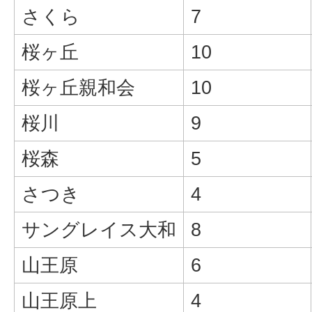
さくら
7
桜ヶ丘
10
桜ヶ丘親和会
10
桜川
9
桜森
5
さつき
4
サングレイス大和
8
山王原
6
山王原上
4