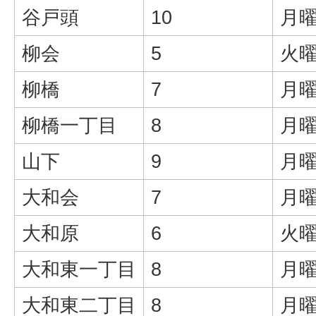
谷戸頭
10
月曜
柳会
5
火曜
柳橋
7
月曜
柳橋一丁目
8
月曜
山下
9
月曜
大和会
7
月曜
大和原
6
火曜
大和東一丁目
8
月曜
大和東二丁目
8
月曜