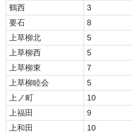
鶴西
3
要石
8
上草柳北
5
上草柳西
5
上草柳東
7
上草柳睦会
5
上ノ町
10
上福田
9
上和田
10