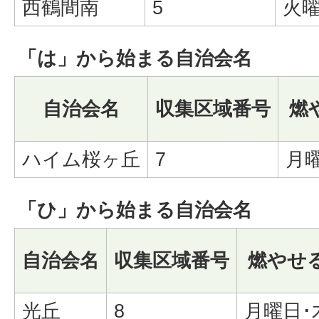
西鶴間南
5
火曜
「は」から始まる自治会名
自治会名
収集区域番号
燃
ハイム桜ヶ丘
7
月
「ひ」から始まる自治会名
自治会名
収集区域番号
燃やせ
光丘
8
月曜日･