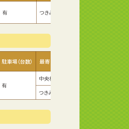
有
つきみ野
■
駐車場（台数）
最寄り駅
ホームページ
中央林間
有
■
つきみ野