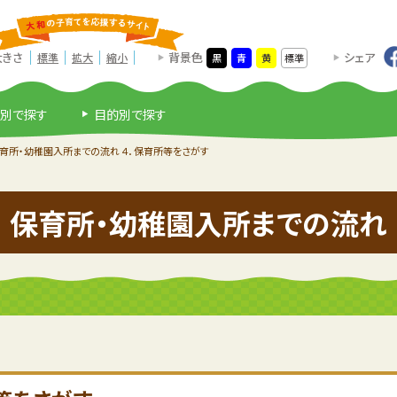
大きさ
背景色
シェア
標準
拡大
縮小
黒
青
黄
標準
別で探す
目的別で探す
育所・幼稚園入所までの流れ ４．保育所等をさがす
保育所・幼稚園入所までの流れ