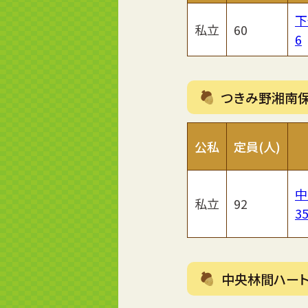
下
私立
60
6
つきみ野湘南
公私
定員(人)
中
私立
92
35
中央林間ハー