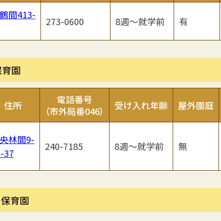
鶴間413-
273-0600
8週～就学前
有
保育園
電話番号
住所
受け入れ年齢
屋外園庭
（市外局番046）
央林間9-
240-7185
8週～就学前
無
-37
ト保育園