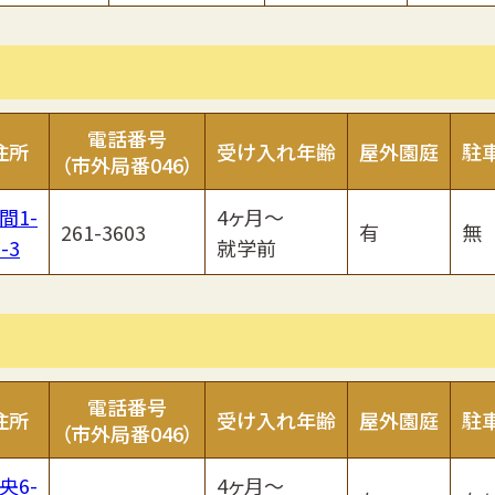
電話番号
住所
受け入れ年齢
屋外園庭
駐
（市外局番046）
間1-
4ヶ月～
261-3603
有
無
-3
就学前
電話番号
住所
受け入れ年齢
屋外園庭
駐
（市外局番046）
央6-
4ヶ月～