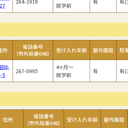
264-1919
有
有(
27
就学前
電話番号
住所
受け入れ年齢
屋外園庭
駐
（市外局番046）
田8-
4ヶ月～
267-0995
有
有(
-5
就学前
電話番号
住所
受け入れ年齢
屋外園庭
（市外局番046）