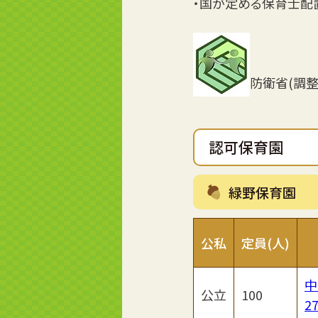
・国が定める保育士配
防衛省(調
認可保育園
緑野保育園
公私
定員(人)
中
公立
100
27