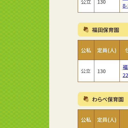
公立
130
8-
福田保育園
公私
定員(人)
福
公立
130
22
わらべ保育園
公私
定員(人)