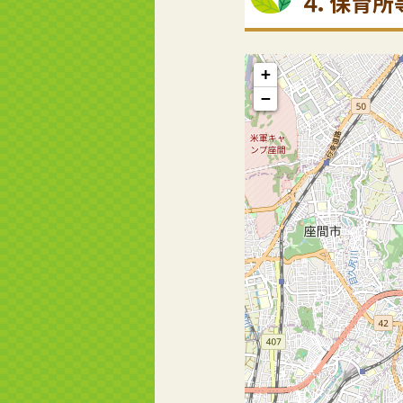
４．保育所
+
−