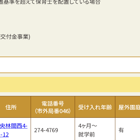
置基準を超えて保育士を配置している場合
整交付金事業)
電話番号
住所
受け入れ年齢
屋外園
（市外局番046）
央林間西4-
4ヶ月～
274-4769
有
-12
就学前