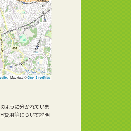
eaflet
| Map data ©
OpenStreetMap
下のように分かれていま
負担費用等について説明