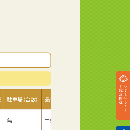
庭
駐車場（台数）
最寄り駅
ホームページ
無
中央林間
■