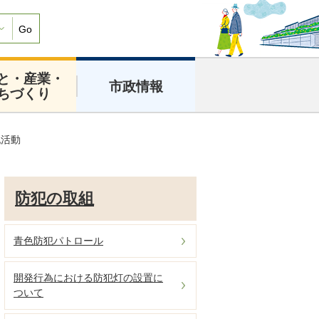
Go
と・産業・
市政情報
ちづくり
犯活動
防犯の取組
青色防犯パトロール
開発行為における防犯灯の設置に
ついて