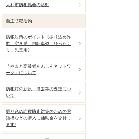
大和市防犯協会の活動
自主防犯活動
防犯対策のポイント【振り込め詐
欺、空き巣、自転車盗、ひったく
り、児童用】
「やまと高齢者あんしんネットワ
ーク」について
防犯灯の新設、撤去等の要望につ
いて
振り込め詐欺防止対策のための電
話機などの購入に補助金を交付し
ます!