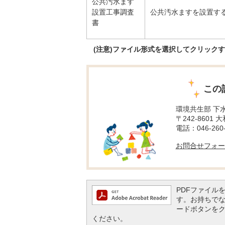
公共汚水ます
設置工事調査
公共汚水ますを設置す
書
(注意)ファイル形式を選択してクリック
この
環境共生部 下
〒242-8601 
電話：046-260-
お問合せフォー
PDFファイルを閲
す。お持ちでない方
ードボタンを
ください。