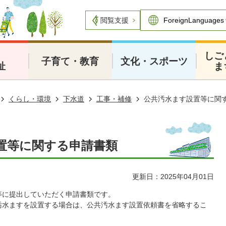
閲覧支援
・
しご
子育て・教育
文化・スポーツ
祉
ま
くらし・環境
下水道
工事・補修
公共汚水ます設置等に関
置等に関する申請書類
更新日：2025年04月01日
等に提出していただく申請書類です。
汚水ますを設置する場合は、公共汚水ます設置依頼書を省略するこ