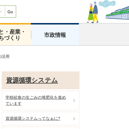
Go
と・産業・
市政情報
ちづくり
の活用
資源循環システム
学校給食の生ごみの堆肥化を進め
ています
資源循環システムってなぁに?