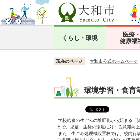
医療
くらし・環境
健康福
現在のページ
大和市公式ホームページ
環境学習・食育
学校給食の生ごみの堆肥化から始まる「
とで、児童・生徒の環境に対する意識向上
また、生ごみ処理機設置校では、校内行事