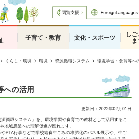
閲覧支援
・
しご
子育て・教育
文化・スポーツ
祉
ま
くらし・環境
環境
資源循環システム
環境学習・食育等へ
等への活用
更新日：2022年02月01日
資源循環システム」を、環境学習や食育での教材として活用するこ
や地域農業への理解促進が図れます。
やPTA行事などで学校給食生ごみの堆肥化のパネル展示や、生ご