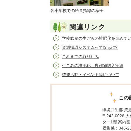
各小学校での給食指導の様子
関連リンク
学校給食の生ごみの堆肥化を進めて
資源循環システムってなぁに?
これまでの取り組み
生ごみの堆肥化、農作物納入実績
啓発活動・イベント等について
この
環境共生部 資
〒242-0026
ター1階
案内図
収集係：046-26