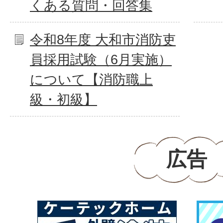
くある質問・回答集
令和8年度 大和市消防吏
員採用試験（6月実施）
について【消防職上
級・初級】
広告