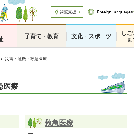
閲覧支援
・
しご
子育て・教育
文化・スポーツ
祉
ま
災害・危機・救急医療
急医療
救急医療