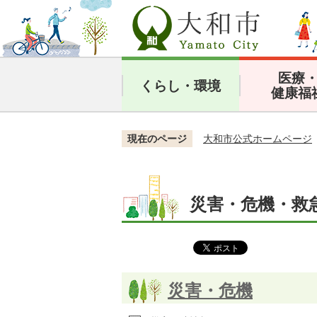
医療
くらし・環境
健康福
現在のページ
大和市公式ホームページ
災害・危機・救
災害・危機