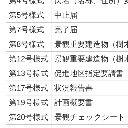
第4号様式
氏名（名称、住所）
第5号様式
中止届
第7号様式
完了届
第8号様式
景観重要建造物（樹
第12号様式
景観重要建造物（樹
第13号様式
促進地区指定要請書
第17号様式
状況報告書
第19号様式
計画概要書
第20号様式
景観チェックシート