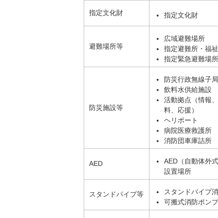
指定文化財
指定文化財
広域避難場所
避難場所等
指定避難所・福
指定緊急避難場
防災行政無線子
飲料水供給施設
活動拠点（情報
防災施設等
料、応援）
ヘリポート
病院医療救護所
消防団車庫詰所
AED（自動体外
AED
設置場所
スタンドパイプ
スタンドパイプ等
可搬式消防ポン