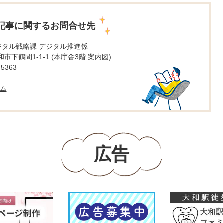
記事に関するお問合せ先
ジタル戦略課 デジタル推進係
大和市下鶴間1-1-1 (本庁舎3階
案内図
)
5363
ム
広告