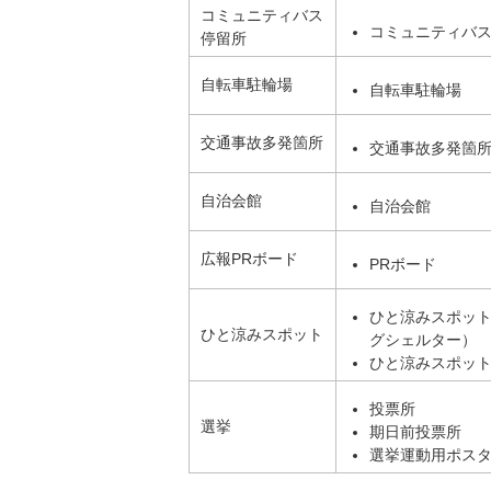
コミュニティバス
コミュニティバ
停留所
自転車駐輪場
自転車駐輪場
交通事故多発箇所
交通事故多発箇
自治会館
自治会館
広報PRボード
PRボード
ひと涼みスポッ
ひと涼みスポット
グシェルター）
ひと涼みスポッ
投票所
選挙
期日前投票所
選挙運動用ポス