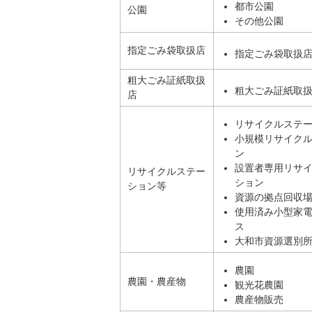
都市公園
公園
その他公園
指定ごみ袋取扱店
指定ごみ袋取扱
粗大ごみ証紙取扱
粗大ごみ証紙取
店
リサイクルステ
小規模リサイク
ン
設置者専用リサ
リサイクルステー
ション
ション等
資源の拠点回収
使用済み小型家
ス
大和市資源選別
農園
農園・農産物
観光花農園
農産物販売