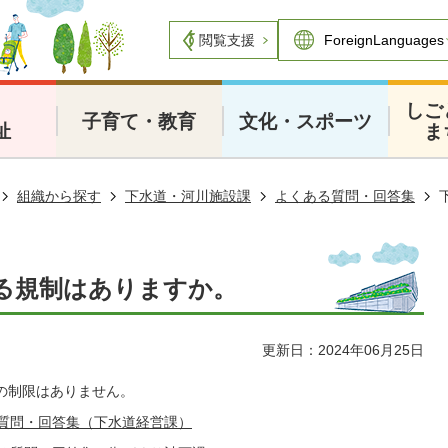
閲覧支援
・
しご
子育て・教育
文化・スポーツ
祉
ま
組織から探す
下水道・河川施設課
よくある質問・回答集
る規制はありますか。
更新日：2024年06月25日
の制限はありません。
質問・回答集（下水道経営課）