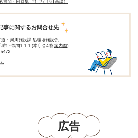
る質問・回答集（街づくり計画課）
記事に関するお問合せ先
水道・河川施設課 処理場施設係
大和市下鶴間1-1-1 (本庁舎4階
案内図
)
5473
ム
広告