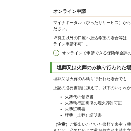
オンライン申請
マイナポータル（ぴったりサービス）から
ださい。
※喪主以外の口座へ振込希望の場合等は、
ライン申請不可）。
オンラインで申請できる保険年金課
埋葬又は火葬のみ執り行われた
埋葬又は火葬のみ執り行われた場合でも、
上記の必要書類に加えて、以下のいずれか
火葬代の領収書
火葬執行証明済の埋火葬許可証
火葬証明書
埋葬（土葬）証明書
（注意）
ご提出いただいた書類で喪主（
きなど、必要に応じて葬祭費支給申請申立