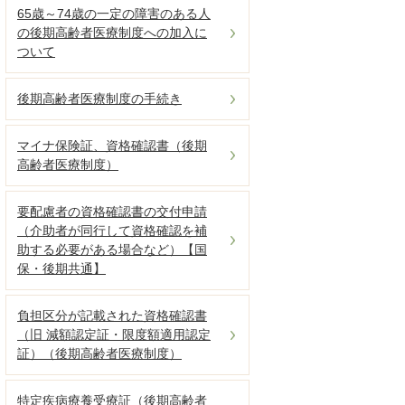
65歳～74歳の一定の障害のある人
の後期高齢者医療制度への加入に
ついて
後期高齢者医療制度の手続き
マイナ保険証、資格確認書（後期
高齢者医療制度）
要配慮者の資格確認書の交付申請
（介助者が同行して資格確認を補
助する必要がある場合など）【国
保・後期共通】
負担区分が記載された資格確認書
（旧 減額認定証・限度額適用認定
証）（後期高齢者医療制度）
特定疾病療養受療証（後期高齢者