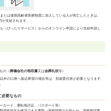
または後期高齢者医療制度に加入している人が死亡したときは、
円が支給されます。
ル（ぴったりサービス）からのオンライン申請により支給申請し
もの（
葬儀会社の領収書
又は
会葬礼状
等）
以外の口座へ振込希望の場合等は、別途委任状が必要となります
。
て必要なもの
ーカード、運転免許証、パスポート等）
期資格状況を確認できる書類（資格情報のお知らせ、資格確認書