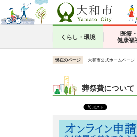
医療
くらし・環境
健康福
現在のページ
大和市公式ホームページ
葬祭費について