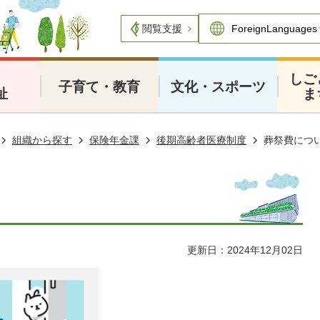
閲覧支援
・
しご
子育て・教育
文化・スポーツ
祉
ま
組織から探す
保険年金課
後期高齢者医療制度
葬祭費につ
更新日：2024年12月02日