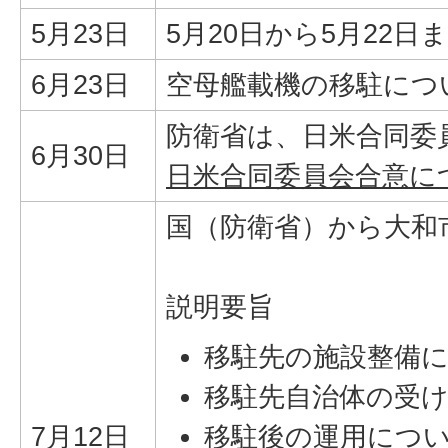
5月23日
5月20日から5月2
6月23日
空母艦載機の移駐につ
防衛省は、日米合同委
6月30日
日米合同委員会合意に
国（防衛省）から大和
説明要旨
移駐先の施設整備
移駐先自治体の受け
7月12日
移駐後の運用につ