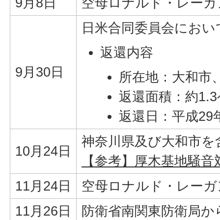
9月8日
空母ロナルド・レーガ
日米合同委員会におい
返還内容
9月30日
所在地：大和市
返還面積：約1.
返還日：平成29年
神奈川県及び大和市を
10月24日
【参考】厚木基地騒音
11月24日
空母ロナルド・レーガ
11月26日
防衛省南関東防衛局から