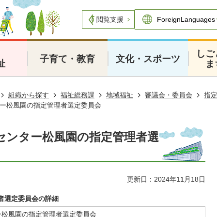
閲覧支援
・
しご
子育て・教育
文化・スポーツ
祉
ま
組織から探す
福祉総務課
地域福祉
審議会・委員会
指
ー松風園の指定管理者選定委員会
センター松風園の指定管理者選
更新日：2024年11月18日
者選定委員会の詳細
ー松風園の指定管理者選定委員会