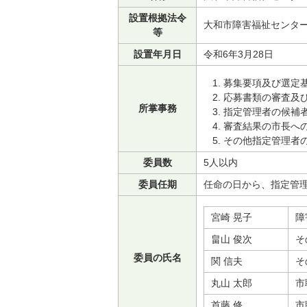
設置根拠法令
大和市障害福祉センタ
等
設置年月日
令和6年3月28日
募集要項及び選定
応募書類の審査及
所掌事務
指定管理者の候補
審査結果の市長へ
その他指定管理者
委員数
5人以内
委員任期
任命の日から、指定管
宮崎 晃子
障
畠山 俊次
そ
委員の氏名
関 信夫
そ
丸山 太郎
市
首藤 修
市