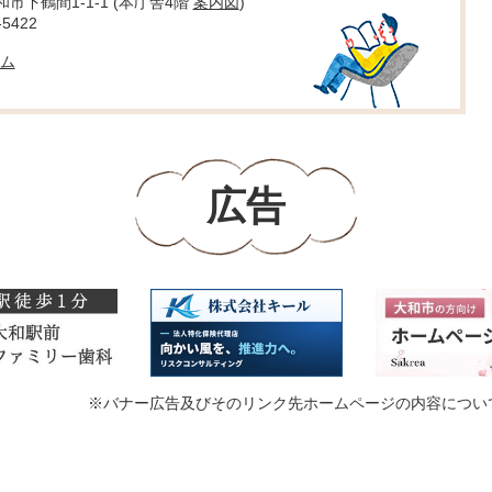
大和市下鶴間1-1-1 (本庁舎4階
案内図
)
5422
ム
広告
※バナー広告及びそのリンク先ホームページの内容につい