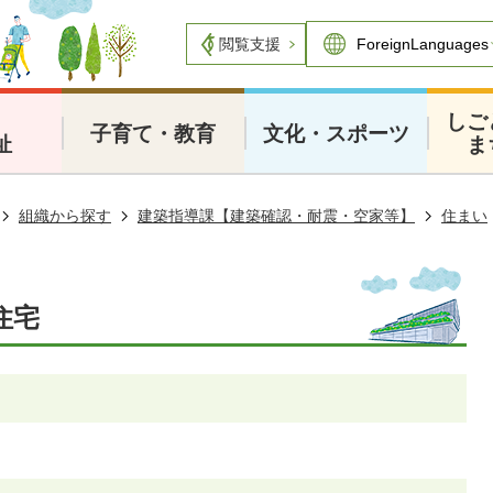
閲覧支援
・
しご
子育て・教育
文化・スポーツ
祉
ま
組織から探す
建築指導課【建築確認・耐震・空家等】
住まい
住宅