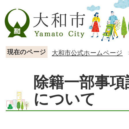
現在のページ
大和市公式ホームページ
除籍一部事項
について