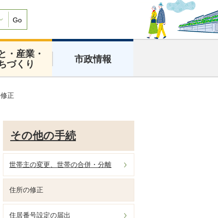
Go
と・産業・
市政情報
ちづくり
の修正
その他の手続
世帯主の変更、世帯の合併・分離
住所の修正
住居番号設定の届出