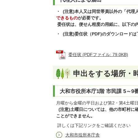
・ (注意)本人又は同世帯員以外の「代理
できるもの
が必要です。
委任状は、便せん程度の用紙に、以下の
・ (注意)委任状（PDF)のダウンロー
委任状 (PDFファイル: 79.0KB)
申出をする場所・
大和市役所本庁1階 市民課 5～9
月曜から金曜の平日および第2・第4土曜
(注意)土曜日については、他の市町村に
ことができません。
詳しくは下記リンクをご確認ください
大和市役所本庁舎