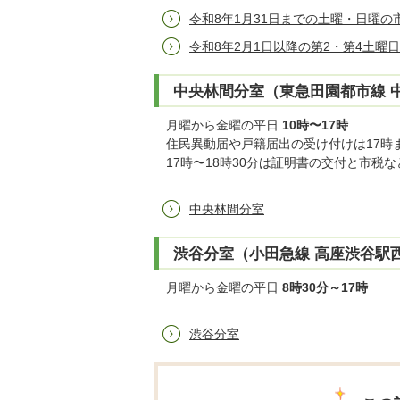
令和8年1月31日までの土曜・日曜の
令和8年2月1日以降の第2・第4土曜
中央林間分室（東急田園都市線 
月曜から金曜の平日
10時〜17時
住民異動届や戸籍届出の受け付けは17時
17時〜18時30分は証明書の交付と市税
中央林間分室
渋谷分室（小田急線 高座渋谷駅西口 
月曜から金曜の平日
8時30分～17時
渋谷分室