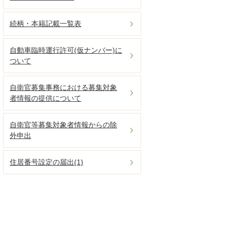
続柄・本籍記載一覧表
自動車臨時運行許可(仮ナンバー)に
ついて
自衛官募集事務における募集対象
者情報の提供について
自衛官等募集対象者情報からの除
外申出
住居番号設定の届出(1)