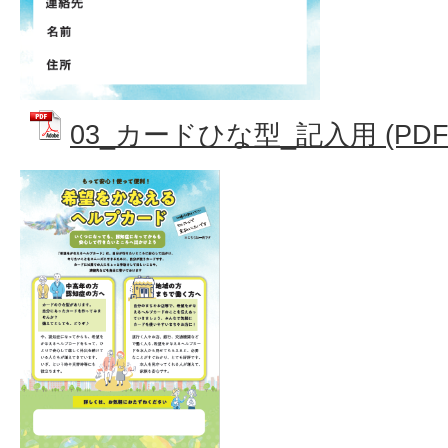
03_カードひな型_記入用 (PDFフ