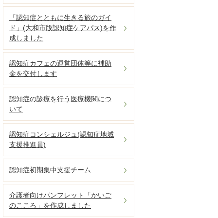
「認知症とともに生きる旅のガイ
ド」(大和市版認知症ケアパス)を作
成しました
認知症カフェの運営団体等に補助
金を交付します
認知症の診療を行う医療機関につ
いて
認知症コンシェルジュ(認知症地域
支援推進員)
認知症初期集中支援チーム
介護者向けパンフレット「かいご
のこころ」を作成しました