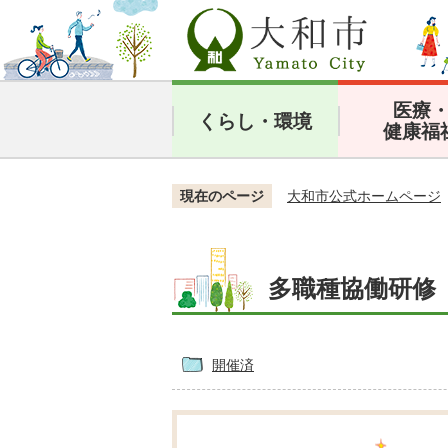
医療
くらし・環境
健康福
現在のページ
大和市公式ホームページ
多職種協働研修
開催済