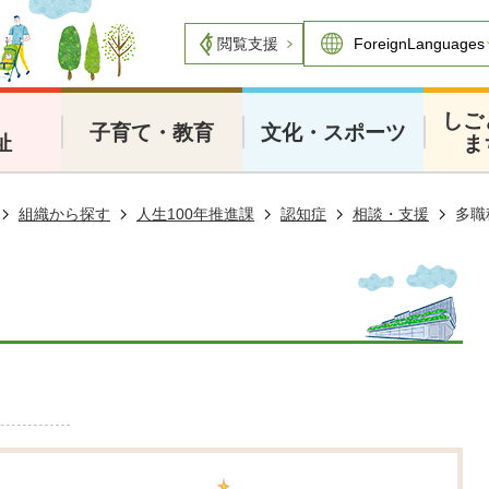
閲覧支援
・
しご
子育て・教育
文化・スポーツ
祉
ま
組織から探す
人生100年推進課
認知症
相談・支援
多職