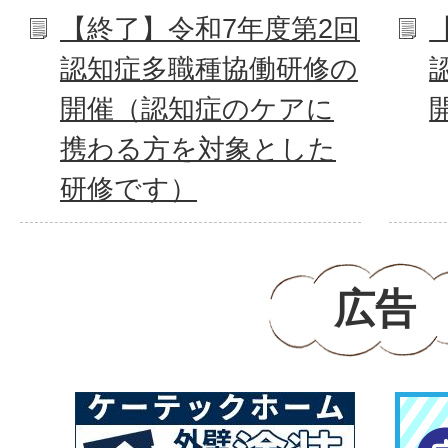
【終了】令和7年度第2回
認知症多職種協働研修の
開催（認知症のケアに
携わる方を対象とした
研修です）
広告