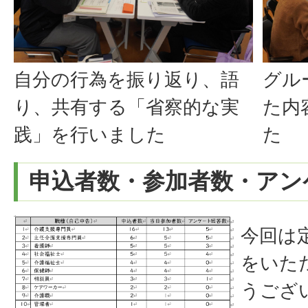
自分の行為を振り返り、語
グル
り、共有する「省察的な実
た内
践」を行いました
た
申込者数・参加者数・アン
今回は
をいた
うござ