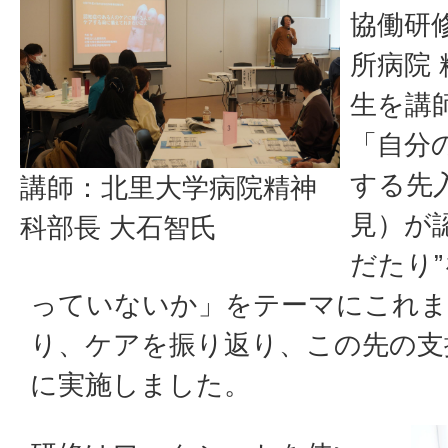
協働研
所病院 
生を講
「自分
する先
講師：北里大学病院精神
見）が
科部長 大石智氏
だたり
っていないか」をテーマにこれま
り、ケアを振り返り、この先の支
に実施しました。