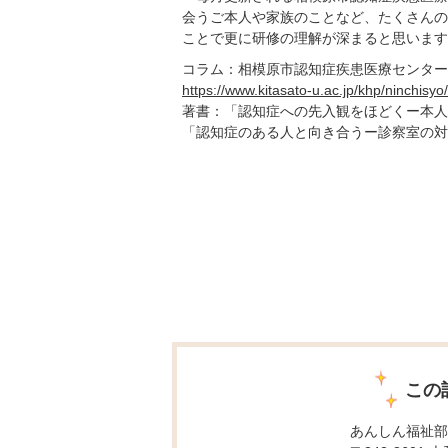
会うご本人や家族のことなど、たくさんの
ことで更に研修の理解が深まると思います
コラム：相模原市認知症疾患医療センター
https://www.kitasato-u.ac.jp/khp/ninchisy
著書：「認知症への先入観をほどくー本人
「認知症のある人と向き合うー診察室の対
この
あんしん福祉部