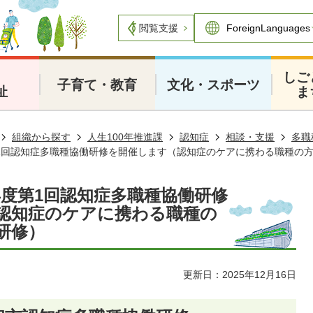
閲覧支援
・
しご
子育て・教育
文化・スポーツ
祉
ま
組織から探す
人生100年推進課
認知症
相談・支援
多職
1回認知症多職種協働研修を開催します（認知症のケアに携わる職種の
年度第1回認知症多職種協働研修
認知症のケアに携わる職種の
研修）
更新日：2025年12月16日