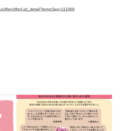
-u/offer/offerList_detail?tempSeq=111068