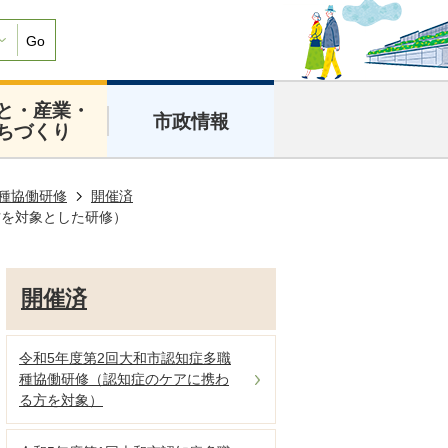
Go
と・産業・
市政情報
ちづくり
種協働研修
開催済
方を対象とした研修）
開催済
令和5年度第2回大和市認知症多職
種協働研修（認知症のケアに携わ
る方を対象）