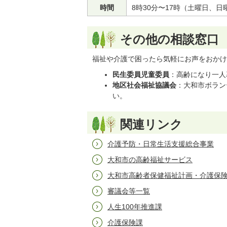
時間
8時30分〜17時（土曜日、
その他の相談窓口
福祉や介護で困ったら気軽にお声をおかけ
民生委員児童委員
：高齢になり一人
地区社会福祉協議会
：大和市ボランテ
い。
関連リンク
介護予防・日常生活支援総合事業
大和市の高齢福祉サービス
大和市高齢者保健福祉計画・介護保
審議会等一覧
人生100年推進課
介護保険課