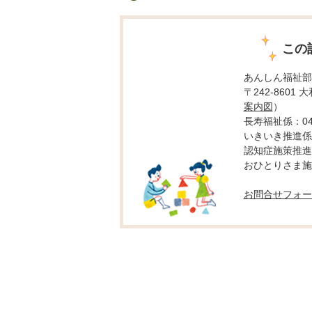
この
あんしん福祉部
〒242-8601
案内図
）
長寿福祉係：046-
いきいき推進係：0
認知症施策推進係：
おひとりさま施策推
お問合せフォー