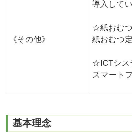
導入して
☆紙おむ
《その他》
紙おむつ
☆ICTシ
スマート
基本理念