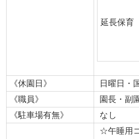
延長保育
《休園日》
日曜日・国
《職員》
園長・副園
《駐車場有無》
なし
☆午睡用