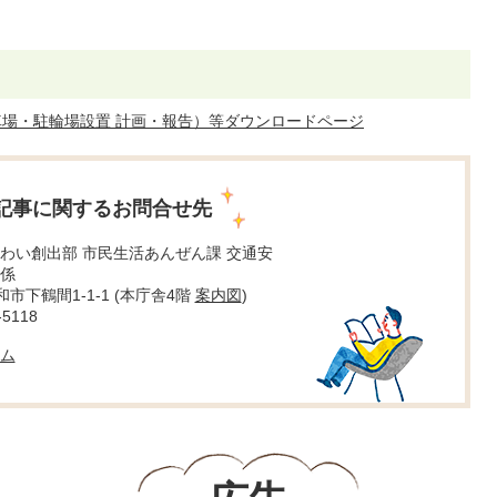
場・駐輪場設置 計画・報告）等ダウンロードページ
記事に関するお問合せ先
わい創出部 市民生活あんぜん課 交通安
係
大和市下鶴間1-1-1 (本庁舎4階
案内図
)
5118
ム