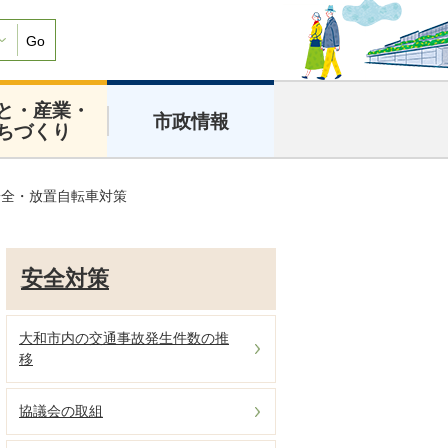
Go
と・産業・
市政情報
ちづくり
安全・放置自転車対策
安全対策
大和市内の交通事故発生件数の推
移
協議会の取組