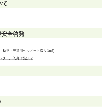
いて
通安全啓発
得、幼児・児童用ヘルメット購入助成)
ンクール入賞作品決定
ク