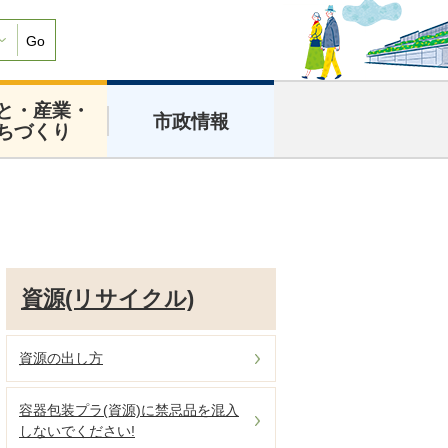
Go
と・産業・
市政情報
ちづくり
資源(リサイクル)
資源の出し方
容器包装プラ(資源)に禁忌品を混入
しないでください!