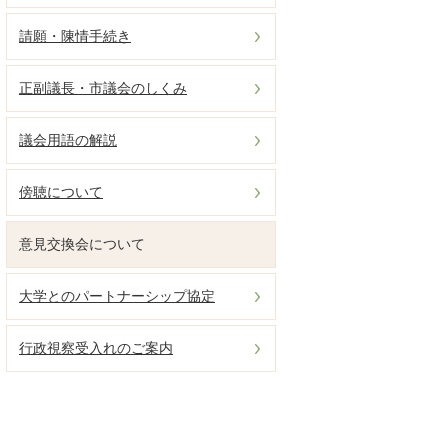
請願・陳情手続き
正副議長・市議会のしくみ
議会用語の解説
傍聴について
意見交換会について
大学とのパートナーシップ協定
行政視察受入れのご案内