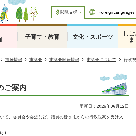
閲覧支援
・
しご
子育て・教育
文化・スポーツ
祉
ま
市政情報
市議会
市議会関連情報
市議会について
行政
のご案内
更新日：2026年06月12日
いて、委員会や会派など、議員の皆さまからの行政視察を受け入
け）