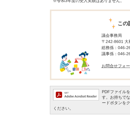
※令和3年度の受入実績はありません。
この
議会事務局
〒242-8601 
総務係：046-26
議事係：046-26
お問合せフォー
PDFファイルを閲
す。お持ちでない方
ードボタンを
ください。