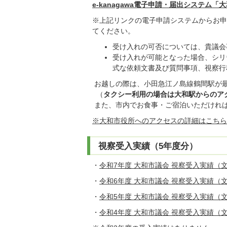
e-kanagawa電子申請・届出システム
※上記リンクの電子申請システムからお申
てください。
受け入れの可否については、貴議会
受け入れが可能となった場合、シリ
式な依頼文書及び質問事項、視察行
お越しの際は、小田急江ノ島線鶴間駅が最
（
タクシー利用の場合は大和駅からのア
また、市内でお食事・ご宿泊いただけれ
※大和市役所へのアクセスの詳細はこちら
視察受入実績（5年度分）
・
令和7年度 大和市議会 視察受入実績（文化
・
令和6年度 大和市議会 視察受入実績（文化
・
令和5年度 大和市議会 視察受入実績（文化
・
令和4年度 大和市議会 視察受入実績（文化