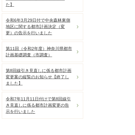
た】
令和6年3月29日付で中央森林東側
地区に関する都市計画決定（変
更）の告示を行いました
第11回（令和2年度）神奈川県都市
計画基礎調査（市調査）
第8回線引き見直しに係る都市計画
変更案の縦覧のお知らせ【終了し
ました】
令和7年11月11日付けで第8回線引
き見直しに係る都市計画変更の告
示を行いました