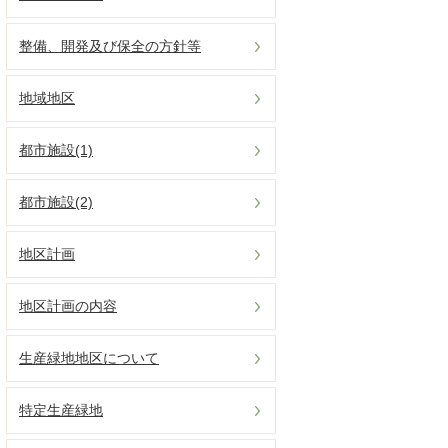
整備、開発及び保全の方針等
地域地区
都市施設(1)
都市施設(2)
地区計画
地区計画の内容
生産緑地地区について
特定生産緑地