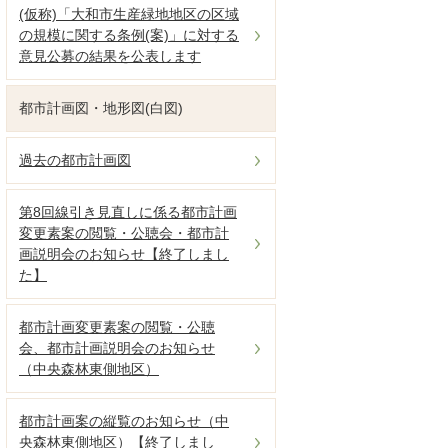
(仮称)「大和市生産緑地地区の区域
の規模に関する条例(案)」に対する
意見公募の結果を公表します
都市計画図・地形図(白図)
過去の都市計画図
第8回線引き見直しに係る都市計画
変更素案の閲覧・公聴会・都市計
画説明会のお知らせ【終了しまし
た】
都市計画変更素案の閲覧・公聴
会、都市計画説明会のお知らせ
（中央森林東側地区）
都市計画案の縦覧のお知らせ（中
央森林東側地区）【終了しまし