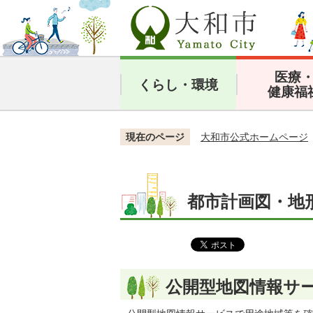
医療
くらし・環境
健康福
現在のページ
大和市公式ホームページ
都市計画図・地形
公開型地図情報サ