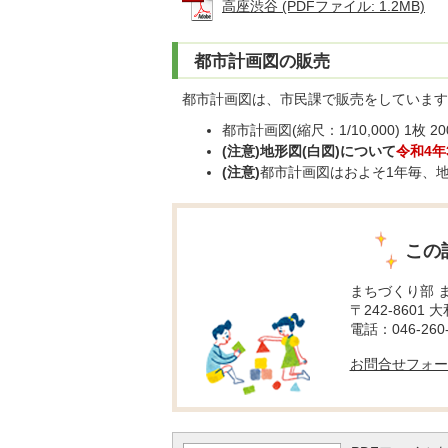
高座渋谷 (PDFファイル: 1.2MB)
都市計画図の販売
都市計画図は、市民課で販売をしています
都市計画図(縮尺：1/10,000) 1枚 2
(注意)地形図(白図)について
令和4年
(注意)
都市計画図はおよそ1年毎、
この
まちづくり部 
〒242-8601 
電話：046-260-
お問合せフォー