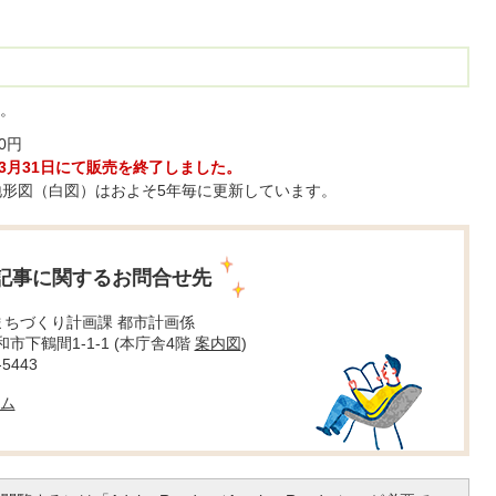
。
00円
3月31日にて販売を終了しました。
地形図（白図）はおよそ5年毎に更新しています。
記事に関するお問合せ先
まちづくり計画課 都市計画係
大和市下鶴間1-1-1 (本庁舎4階
案内図
)
5443
ム