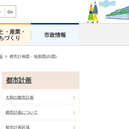
Go
と・産業・
市政情報
ちづくり
画
都市計画図・地形図(白図)
都市計画
大和の都市計画
都市計画について
都市計画区域