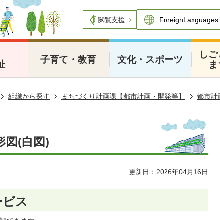
閲覧支援
・
しご
子育て・教育
文化・スポーツ
祉
ま
組織から探す
まちづくり計画課【都市計画・開発等】
都市計
図(白図)
更新日：2026年04月16日
ービス