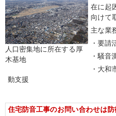
在に起
向けて
主な業
・要請
人口密集地に所在する厚
・騒音
木基地
・大和
動支援
住宅防音工事のお問い合わせは防