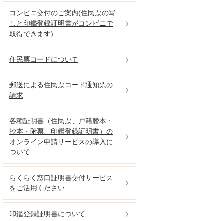
コンビニ交付のご案内(住民票の写
しと印鑑登録証明書がコンビニで
取得できます)
住民票コードについて
郵送による住民票コード通知票の
請求
各種証明書（住民票、戸籍謄本・
抄本・附票、印鑑登録証明書）の
オンライン申請サービスの導入に
ついて
らくらく窓口証明書交付サービス
をご活用ください
印鑑登録証明書について