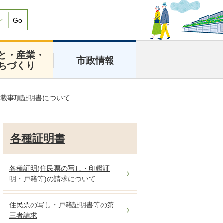
Go
と・産業・
市政情報
ちづくり
記載事項証明書について
各種証明書
各種証明(住民票の写し・印鑑証
明・戸籍等)の請求について
住民票の写し・戸籍証明書等の第
三者請求