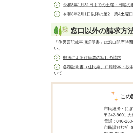
令和8年1月31日までの土曜・日曜の
令和8年2月1日以降の第2・第4土曜
窓口以外の請求方
「住民票記載事項証明書」は窓口開庁時間
い。
郵送による住民票の写しの請求
各種証明書（住民票、戸籍謄本・抄
いて
この
市民経済・にぎ
〒242-8601 
電話：046-260-
市民課ﾏｲﾅﾝﾊﾞｰｶｰ