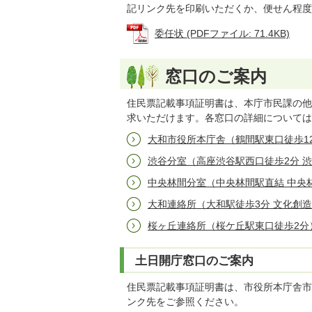
記リンク先を印刷いただくか、便せん程度
委任状 (PDFファイル: 71.4KB)
窓口のご案内
住民票記載事項証明書は、本庁市民課の他
求いただけます。各窓口の詳細については
大和市役所本庁舎（鶴間駅東口徒歩1
渋谷分室（高座渋谷駅西口徒歩2分 
中央林間分室（中央林間駅直結 中央
大和連絡所（大和駅徒歩3分 文化創
桜ヶ丘連絡所（桜ケ丘駅東口徒歩2分
土日開庁窓口のご案内
住民票記載事項証明書は、市役所本庁舎市
ンク先をご参照ください。