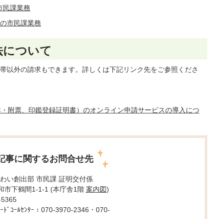
市民課業務
日の市民課業務
法について
帯以外の請求もできます。詳しくは下記リンク先をご参照くださ
本・附票、印鑑登録証明書）のオンライン申請サービスの導入につ
記事に関するお問合せ先
わい創出部 市民課 証明交付係
大和市下鶴間1-1-1 (本庁舎1階
案内図
)
5365
ﾄﾞｺｰﾙｾﾝﾀｰ：070-3970-2346・070-