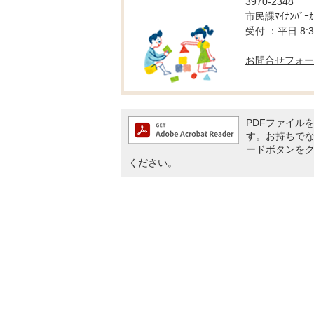
3970-2348
市民課ﾏｲﾅﾝﾊﾞｰｶ
受付 ：平日 8:3
お問合せフォー
PDFファイルを閲
す。お持ちでない方
ードボタンを
ください。