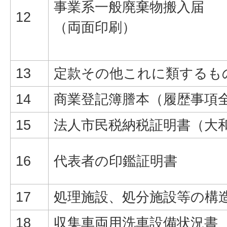
事業系一般廃棄物搬入届
12
（両面印刷）
13
定款その他これに類するも
14
商業登記簿謄本（履歴事項
15
法人市民税納税証明書（大
16
代表者の印鑑証明書
17
処理施設、処分施設等の構
18
収集車両用洗車設備状況書