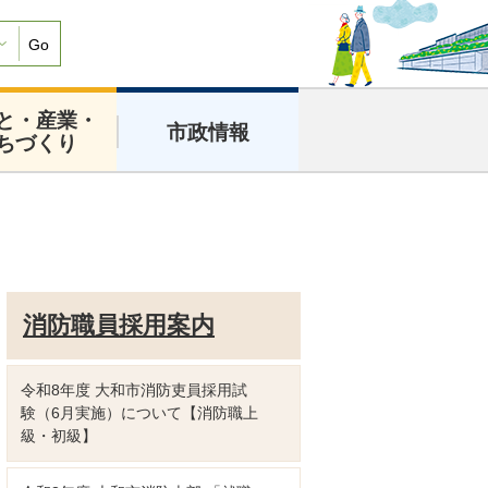
Go
と・産業・
市政情報
ちづくり
消防職員採用案内
令和8年度 大和市消防吏員採用試
験（6月実施）について【消防職上
級・初級】