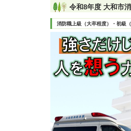
令和8年度 大和市
消防職上級（大卒程度）・初級（