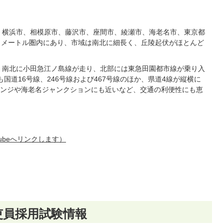
、横浜市、相模原市、藤沢市、座間市、綾瀬市、海老名市、東京都
ロメートル圏内にあり、市域は南北に細長く、丘陵起伏がほとんど
、南北に小田急江ノ島線が走り、北部には東急田園都市線が乗り入
国道16号線、246号線および467号線のほか、県道4線が縦横に
ンジや海老名ジャンクションにも近いなど、交通の利便性にも恵
ubeへリンクします）
吏員採用試験情報