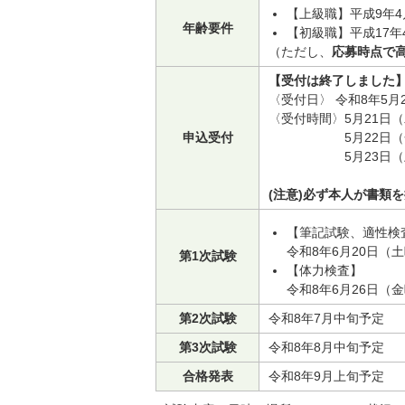
【上級職】平成9年4
年齢要件
【初級職】平成17年
（ただし、
応募時点で
【受付は終了しました
〈受付日〉 令和8年5月
〈受付時間〉5月21日
申込受付
5月22日（金曜日
5月23日（土曜
(注意)必ず本人が書類
【筆記試験、適性検
令和8年6月20日（
第1次試験
【体力検査】
令和8年6月26日（
第2次試験
令和8年7月中旬予定
第3次試験
令和8年8月中旬予定
合格発表
令和8年9月上旬予定