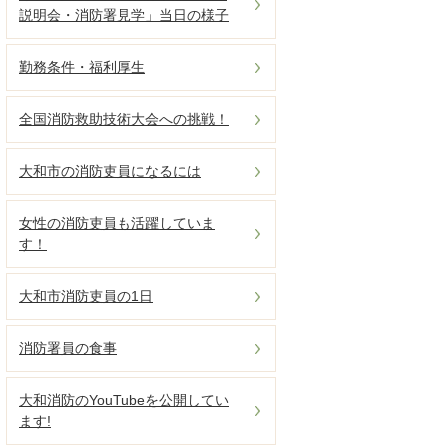
説明会・消防署見学」当日の様子
勤務条件・福利厚生
全国消防救助技術大会への挑戦！
大和市の消防吏員になるには
女性の消防吏員も活躍していま
す！
大和市消防吏員の1日
消防署員の食事
大和消防のYouTubeを公開してい
ます!