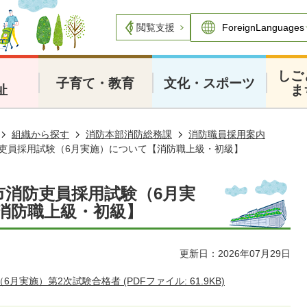
閲覧支援
・
しご
子育て・教育
文化・スポーツ
祉
ま
組織から探す
消防本部消防総務課
消防職員採用案内
防吏員採用試験（6月実施）について【消防職上級・初級】
市消防吏員採用試験（6月実
消防職上級・初級】
更新日：2026年07月29日
実施）第2次試験合格者 (PDFファイル: 61.9KB)