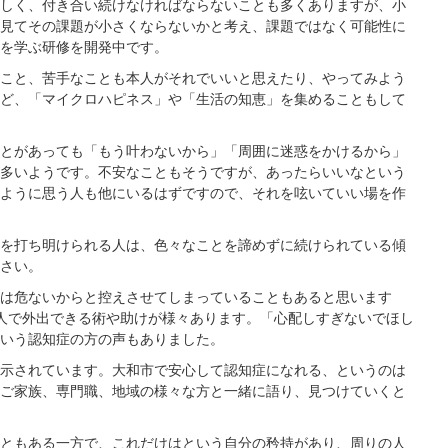
しく、付き合い続けなければならないことも多くありますが、小
見てその課題が小さくならないかと考え、課題ではなく可能性に
を学ぶ研修を開発中です。
こと、苦手なことも本人がそれでいいと思えたり、やってみよう
ど、「マイクロハピネス」や「生活の知恵」を集めることもして
とがあっても「もう叶わないから」「周囲に迷惑をかけるから」
多いようです。不安なこともそうですが、あったらいいなという
ように思う人も他にいるはずですので、それを呟いていい場を作
を打ち明けられる人は、色々なことを諦めずに続けられている傾
さい。
は危ないからと控えさせてしまっていることもあると思います
人で外出できる術や助けが様々あります。「心配しすぎないでほし
いう認知症の方の声もありました。
示されています。大和市で安心して認知症になれる、というのは
ご家族、専門職、地域の様々な方と一緒に語り、見つけていくと
ともある一方で、これだけはという自分の矜持があり、周りの人