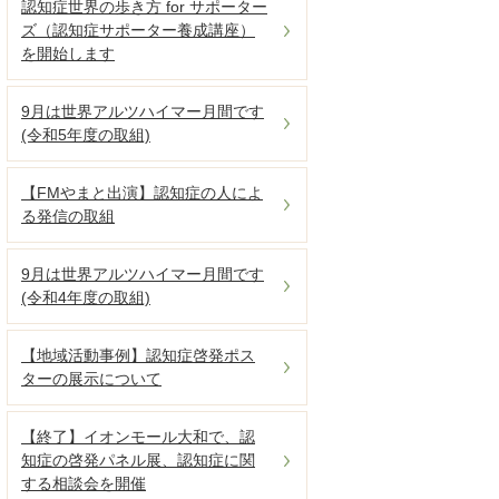
認知症世界の歩き方 for サポーター
ズ（認知症サポーター養成講座）
を開始します
9月は世界アルツハイマー月間です
(令和5年度の取組)
【FMやまと出演】認知症の人によ
る発信の取組
9月は世界アルツハイマー月間です
(令和4年度の取組)
【地域活動事例】認知症啓発ポス
ターの展示について
【終了】イオンモール大和で、認
知症の啓発パネル展、認知症に関
する相談会を開催