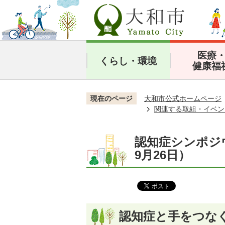
医療
くらし・環境
健康福
現在のページ
大和市公式ホームページ
関連する取組・イベン
認知症シンポジ
9月26日）
認知症と手をつな