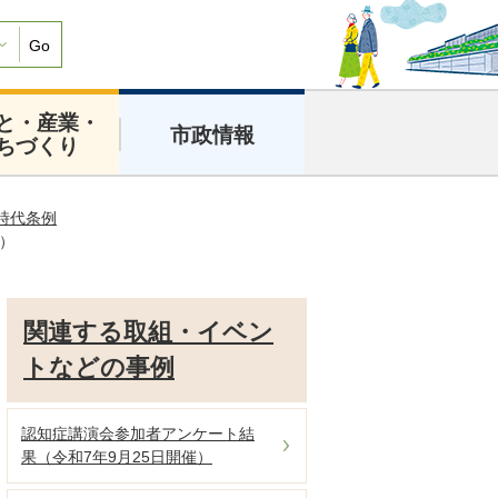
Go
と・産業・
市政情報
ちづくり
時代条例
）
関連する取組・イベン
トなどの事例
認知症講演会参加者アンケート結
果（令和7年9月25日開催）