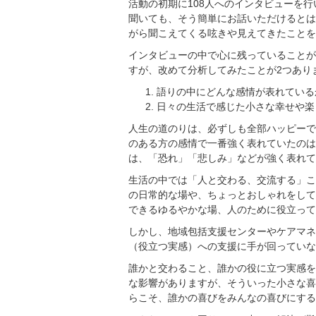
活動の初期に108人へのインタビューを
聞いても、そう簡単にお話いただけるとは
がら聞こえてくる呟きや見えてきたことを
インタビューの中で心に残っていることが
すが、改めて分析してみたことが2つあり
語りの中にどんな感情が表れている
日々の生活で感じた小さな幸せや楽
人生の道のりは、必ずしも全部ハッピーで
のある方の感情で一番強く表れていたのは
は、「恐れ」「悲しみ」などが強く表れて
生活の中では「人と交わる、交流する」こ
の日常的な場や、ちょっとおしゃれをして
できるゆるやかな場、人のために役立って
しかし、地域包括支援センターやケアマネ
（役立つ実感）への支援に手が回っていな
誰かと交わること、誰かの役に立つ実感を
な影響がありますが、そういった小さな喜
らこそ、誰かの喜びをみんなの喜びにする