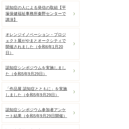
認知症の人による発信の取組【平
塚保健福祉事務所秦野センターで
講演】
オレンジイノベーション・プロジ
ェクト展がやまとオークシティで
開催されました（令和6年1月20
日）
認知症シンポジウムを実施しまし
た（令和5年9月29日）
「作品展 認知症とともに」を実施
しました（令和5年9月29日）
認知症シンポジウム参加者アンケ
ート結果（令和5年9月29日開催）