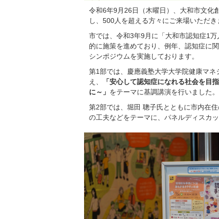
令和6年9月26日（木曜日）、大和市文
し、500人を超える方々にご来場いただき
市では、令和3年9月に「大和市認知症1
的に施策を進めており、例年、認知症に関
シンポジウムを実施しております。
第1部では、慶應義塾大学大学院健康マネ
え、
「安心して認知症になれる社会を目指
に～」
をテーマに基調講演を行いました。
第2部では、堀田
聰子
氏とともに市内在住
の工夫などをテーマに、パネルディスカッ