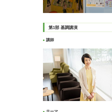
第1部 基調講演
講師
テーマ