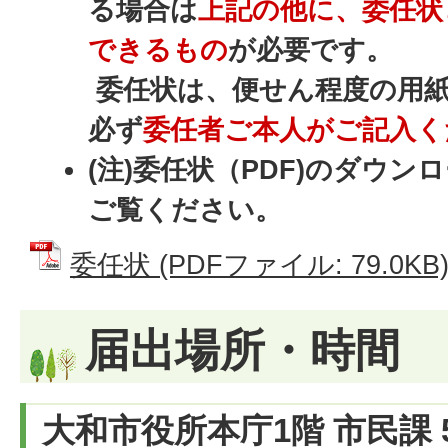
る場合は
上記の他に、委任状
できるもの
が必要です。
委任状は、便せん程度の用
必ず
委任者ご本人がご記入く
(注)委任状（PDF)のダウ
ご覧ください。
委任状 (PDFファイル: 79.0KB
届出場所・時間
大和市役所本庁1階 市民課 