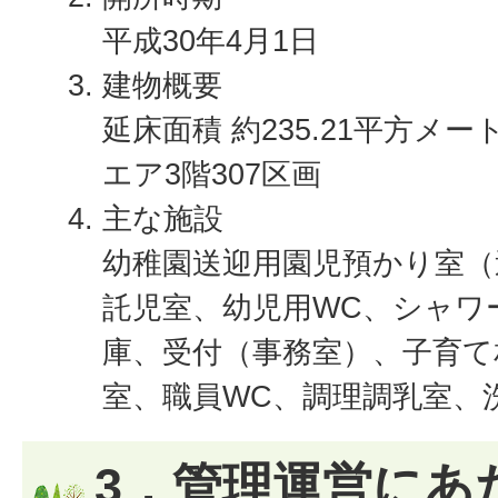
平成30年4月1日
建物概要
延床面積 約235.21平方メ
エア3階307区画
主な施設
幼稚園送迎用園児預かり室（
託児室、幼児用WC、シャワ
庫、受付（事務室）、子育て
室、職員WC、調理調乳室、
3．管理運営にあ