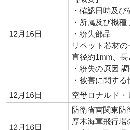
・確認日時及び確
・所属及び機種 
12月16日
・紛失部品
リベット芯材の
直径約1mm、長
・紛失の原因 
・被害に関する
12月16日
空母ロナルド・
防衛省南関東防
厚木海軍飛行場
12月16日