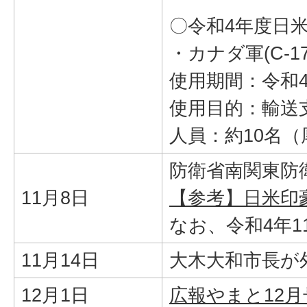
〇令和4年度日米
・カナダ軍(C-1
使用期間：令和4
使用目的：輸送
人員：約10名
防衛省南関東防
11月8日
【参考】日米印
なお、令和4年1
11月14日
大木大和市長が
12月1日
広報やまと12月