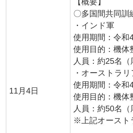
【概要】
〇多国間共同訓
・インド軍
使用期間：令和4
使用目的：機体
人員：約25名
・オーストラリ
使用期間：令和4
11月4日
使用目的：機体
人員：約50名
※上記オーストラ