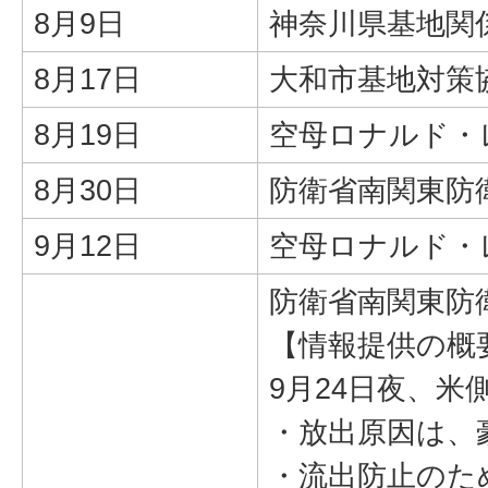
8月9日
神奈川県基地関
8月17日
大和市基地対策
8月19日
空母ロナルド・
8月30日
防衛省南関東防
9月12日
空母ロナルド・
防衛省南関東防
【情報提供の概
9月24日夜、
・放出原因は、
・流出防止のた