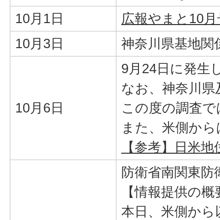
10月1日
広報やまと10月
10月3日
神奈川県基地関
9月24日に発
なお、神奈川県
10月6日
この度の調査で
また、米側から
【参考】日米地
防衛省南関東防
【情報提供の概
本日、米側から