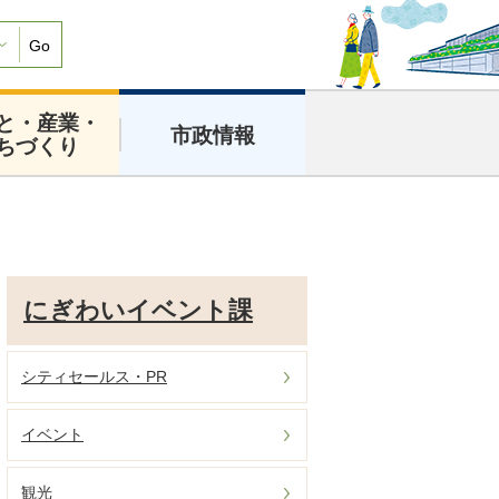
Go
と・産業・
市政情報
ちづくり
にぎわいイベント課
シティセールス・PR
イベント
観光