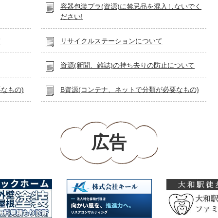
容器包装プラ(資源)に禁忌品を混入しないでく
ださい!
て
リサイクルステーションについて
資源(新聞、雑誌)の持ち去りの防止について
なもの)
B資源(コンテナ、ネットで分類が必要なもの)
広告