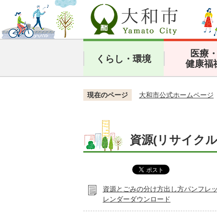
医療
くらし・環境
健康福
現在のページ
大和市公式ホームページ
資源(リサイクル
資源とごみの分け方出し方パンフレ
レンダーダウンロード