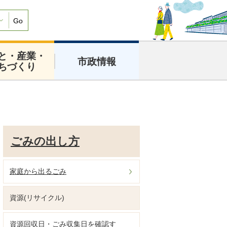
Go
と・産業・
市政情報
ちづくり
ごみの出し方
家庭から出るごみ
資源(リサイクル)
資源回収日・ごみ収集日を確認す