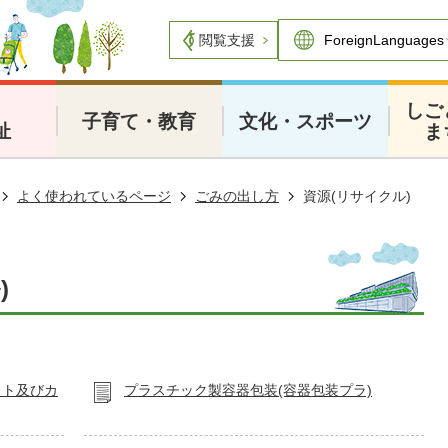
閲覧支援
・
しご
子育て・教育
文化・スポーツ
祉
ま
よく使われているページ
ごみの出し方
資源(リサイクル)
)
ット及びカ
プラスチック製容器包装(容器包装プラ)