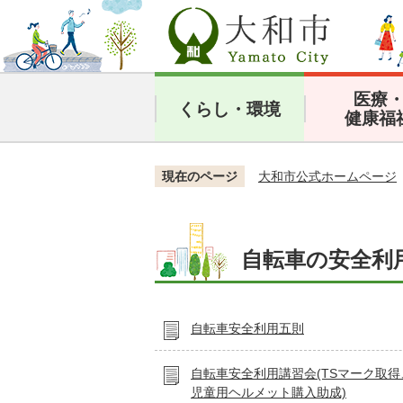
医療
くらし・環境
健康福
現在のページ
大和市公式ホームページ
自転車の安全利
自転車安全利用五則
自転車安全利用講習会(TSマーク取
児童用ヘルメット購入助成)