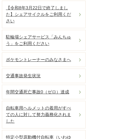
【令和8年3月22日で終了しまし
た】シェアサイクルをご利用くだ
さい
駐輪場シェアサービス「みんちゅ
う」をご利用ください
ポケモントレーナーのみなさまへ
交通事故発生状況
年間交通死亡事故0（ゼロ）達成
自転車用ヘルメットの着用がすべ
ての人に対して努力義務化されま
した
特定小型原動機付自転車（いわゆ