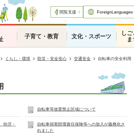
閲覧支援
・
しご
子育て・教育
文化・スポーツ
祉
ま
くらし・環境
防災・安全安心
交通安全
自転車の安全利用
用
自転車等放置禁止区域について
得、幼児・
自転車損害賠償責任保険等への加入が義務化さ
れました