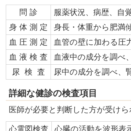
問 診
服薬状況、病歴、自
身 体 測 定
身長・体重から肥満
血 圧 測 定
血管の壁に加わる圧
血 液 検 査
血液中の成分を調べ
尿 検 査
尿中の成分を調べ、
詳細な健診の検査項目
医師が必要と判断した方が受けら
心電図検査
心臓の活動を波形表